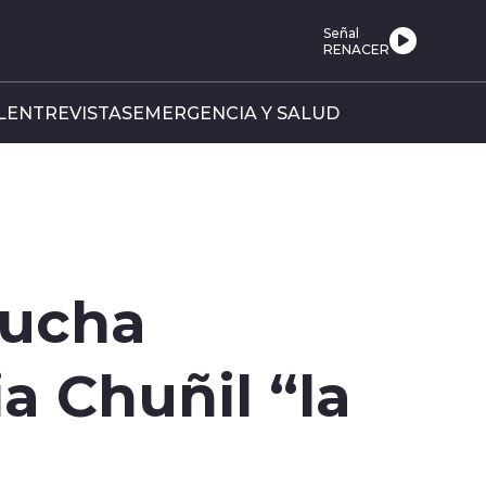
Señal
RENACER
L
ENTREVISTAS
EMERGENCIA Y SALUD
cucha
a Chuñil “la