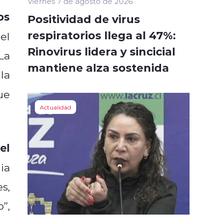
Viernes 7 de agosto de 2026
os
Positividad de virus
respiratorios llega al 47%:
el
Rinovirus lidera y sincicial
La
mantiene alza sostenida
la
ue
Actualidad
el
ia
s,
”,