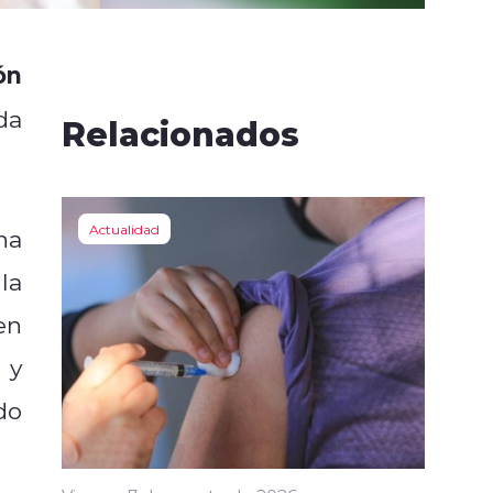
ón
da
Relacionados
Actualidad
na
la
en
 y
do