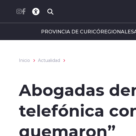
Click acá para ir directamente al contenido
PROVINCIA DE CURICÓ
REGIONALES
Inicio
Actualidad
Abogadas de
telefónica con
quemaron”