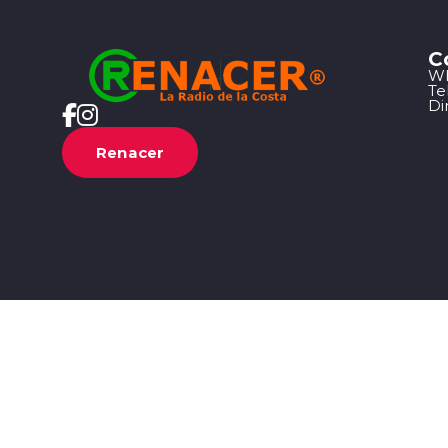
C
Wh
Te
Di
Renacer