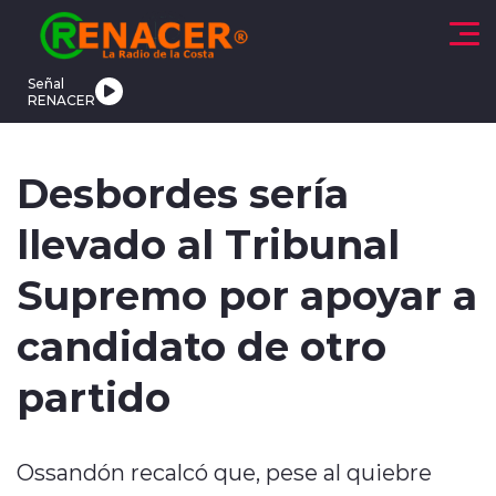
Click acá para ir directamente al contenido
Señal
RENACER
CTUALIDAD
DEPORTES
TENDENCIAS
INTERNACIONAL
Desbordes sería
llevado al Tribunal
Supremo por apoyar a
candidato de otro
modo claro
partido
Ossandón recalcó que, pese al quiebre