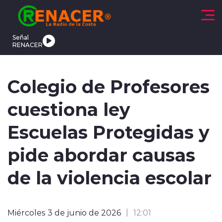
Click acá para ir directamente al contenido
Señal
RENACER
CTUALIDAD
DEPORTES
TENDENCIAS
INTERNACIONAL
Colegio de Profesores
cuestiona ley
Escuelas Protegidas y
pide abordar causas
modo claro
de la violencia escolar
Miércoles 3 de junio de 2026
12:01