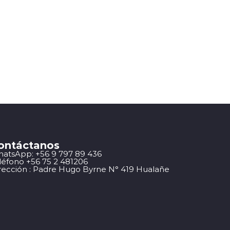
ontáctanos
atsApp: +56 9 797 89 436
léfono +56 75 2 481206
rección : Padre Hugo Byrne N° 419 Hualañe