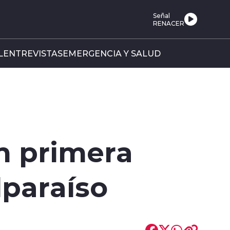
Señal
RENACER
L
ENTREVISTAS
EMERGENCIA Y SALUD
n primera
lparaíso