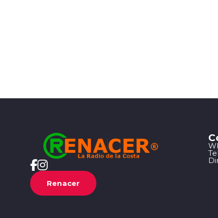
C
Wh
Te
Di
Renacer