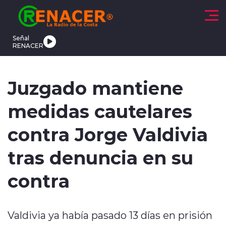
Click acá para ir directamente al contenido
Señal
RENACER
CTUALIDAD
DEPORTES
TENDENCIAS
INTERNACIONAL
Juzgado mantiene
medidas cautelares
contra Jorge Valdivia
tras denuncia en su
modo claro
contra
Valdivia ya había pasado 13 días en prisión