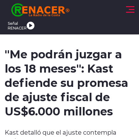
Click acá para ir directamente al contenido
Señal
RENACER
CTUALIDAD
DEPORTES
TENDENCIAS
INTERNACIONAL
"Me podrán juzgar a
los 18 meses": Kast
defiende su promesa
de ajuste fiscal de
modo claro
US$6.000 millones
Kast detalló que el ajuste contempla