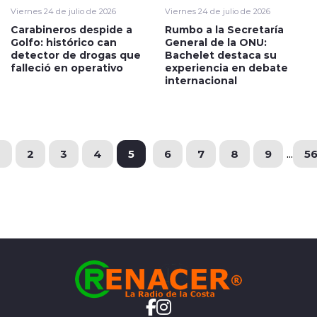
Viernes 24 de julio de 2026
Viernes 24 de julio de 2026
Carabineros despide a
Rumbo a la Secretaría
Golfo: histórico can
General de la ONU:
detector de drogas que
Bachelet destaca su
falleció en operativo
experiencia en debate
internacional
1
2
3
4
5
6
7
8
9
...
5