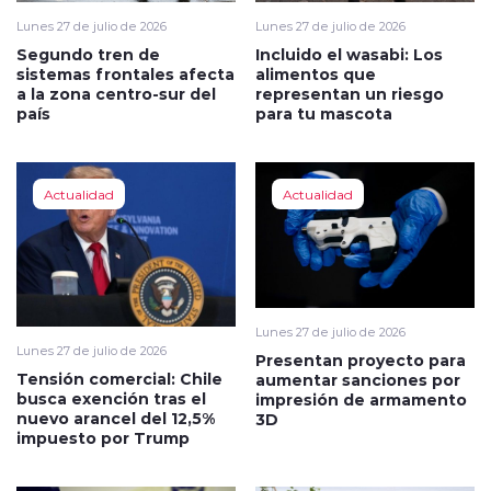
Lunes 27 de julio de 2026
Lunes 27 de julio de 2026
Segundo tren de
Incluido el wasabi: Los
sistemas frontales afecta
alimentos que
a la zona centro-sur del
representan un riesgo
país
para tu mascota
Actualidad
Actualidad
Lunes 27 de julio de 2026
Lunes 27 de julio de 2026
Presentan proyecto para
Tensión comercial: Chile
aumentar sanciones por
busca exención tras el
impresión de armamento
nuevo arancel del 12,5%
3D
impuesto por Trump