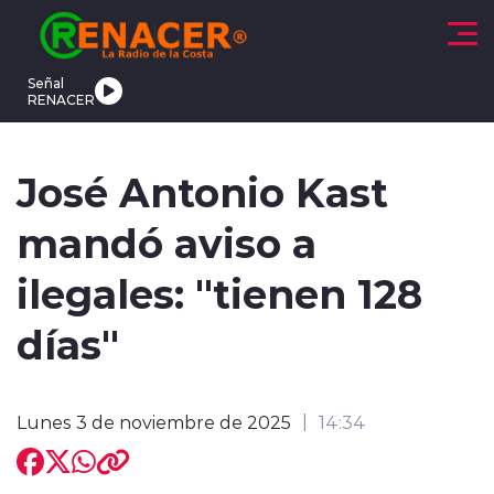
Click acá para ir directamente al contenido
Señal
RENACER
CTUALIDAD
DEPORTES
TENDENCIAS
INTERNACIONAL
José Antonio Kast
mandó aviso a
ilegales: "tienen 128
días"
modo claro
Lunes 3 de noviembre de 2025
14:34