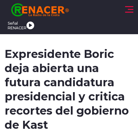
Click acá para ir directamente al contenido
Señal
RENACER
CTUALIDAD
DEPORTES
TENDENCIAS
INTERNACIONAL
Expresidente Boric
deja abierta una
futura candidatura
presidencial y critica
modo claro
recortes del gobierno
de Kast