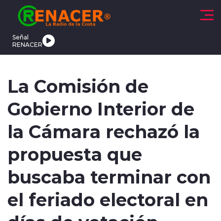
Click acá para ir directamente al contenido
Señal
RENACER
CTUALIDAD
DEPORTES
TENDENCIAS
INTERNACIONAL
La Comisión de
Gobierno Interior de
la Cámara rechazó la
propuesta que
modo claro
buscaba terminar con
el feriado electoral en