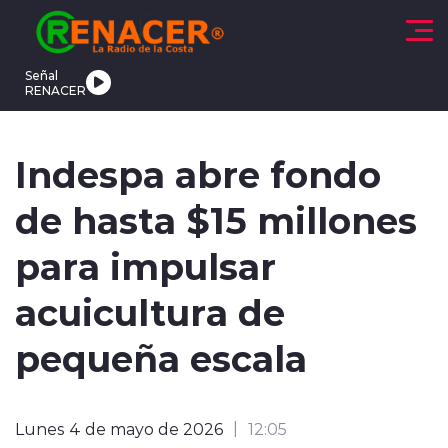
Click acá para ir directamente al contenido
Señal
RENACER
CTUALIDAD
DEPORTES
TENDENCIAS
INTERNACIONAL
Indespa abre fondo
de hasta $15 millones
para impulsar
acuicultura de
modo claro
pequeña escala
Lunes 4 de mayo de 2026
12:05