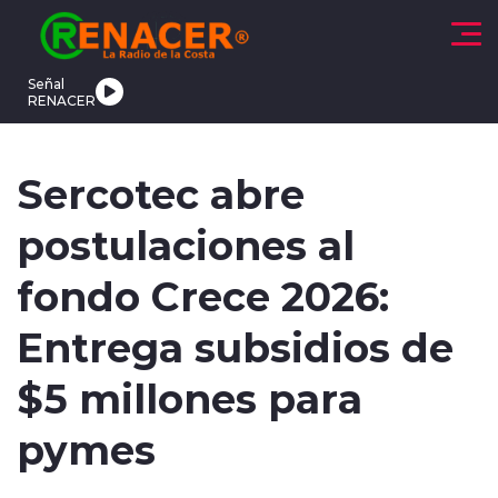
Click acá para ir directamente al contenido
Señal
RENACER
CTUALIDAD
DEPORTES
TENDENCIAS
INTERNACIONAL
Sercotec abre
postulaciones al
fondo Crece 2026:
Entrega subsidios de
modo claro
$5 millones para
pymes