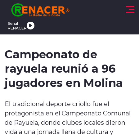
Click acá para ir directamente al contenido
Señal
RENACER
CTUALIDAD
DEPORTES
TENDENCIAS
INTERNACIONAL
Campeonato de
rayuela reunió a 96
jugadores en Molina
modo claro
El tradicional deporte criollo fue el
protagonista en el Campeonato Comunal
de Rayuela, donde clubes locales dieron
vida a una jornada llena de cultura y