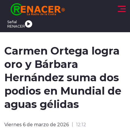
Click acá para ir directamente al contenido
Señal
RENACER
CTUALIDAD
DEPORTES
TENDENCIAS
INTERNACIONAL
Carmen Ortega logra
oro y Bárbara
Hernández suma dos
podios en Mundial de
modo claro
aguas gélidas
Viernes 6 de marzo de 2026
12:12