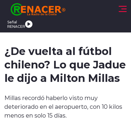
Click acá para ir directamente al contenido
Señal
RENACER
CTUALIDAD
DEPORTES
TENDENCIAS
INTERNACIONAL
¿De vuelta al fútbol
chileno? Lo que Jadue
le dijo a Milton Millas
modo claro
Millas recordó haberlo visto muy
deteriorado en el aeropuerto, con 10 kilos
menos en solo 15 días.