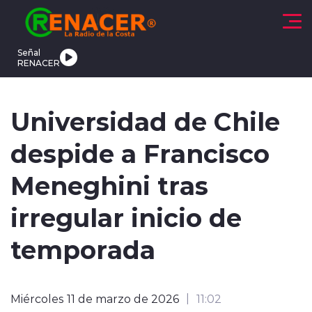
Click acá para ir directamente al contenido
Señal
RENACER
CTUALIDAD
DEPORTES
TENDENCIAS
INTERNACIONAL
Universidad de Chile
despide a Francisco
Meneghini tras
irregular inicio de
modo claro
temporada
Miércoles 11 de marzo de 2026
11:02