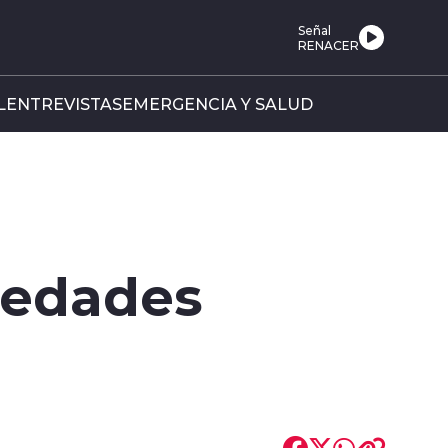
Señal
RENACER
L
ENTREVISTAS
EMERGENCIA Y SALUD
iedades