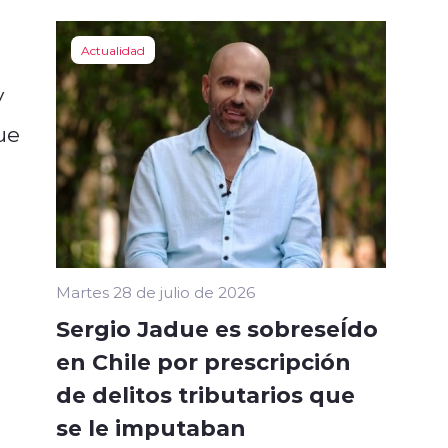
Actualidad
y
ue
l
Martes 28 de julio de 2026
Sergio Jadue es sobreseÍdo
en Chile por prescripción
de delitos tributarios que
se le imputaban