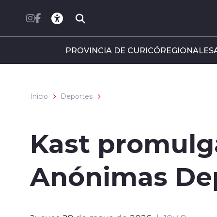
Click acá para ir directamente al contenido
PROVINCIA DE CURICÓ
REGIONALES
Inicio
Deportes
Kast promulg
Anónimas Dep