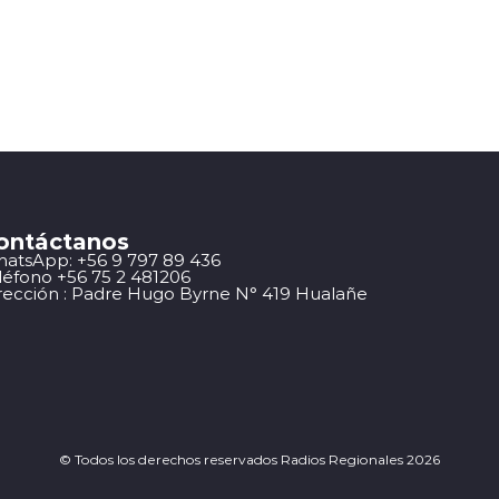
ontáctanos
atsApp: +56 9 797 89 436
léfono +56 75 2 481206
rección : Padre Hugo Byrne N° 419 Hualañe
© Todos los derechos reservados Radios Regionales 2026