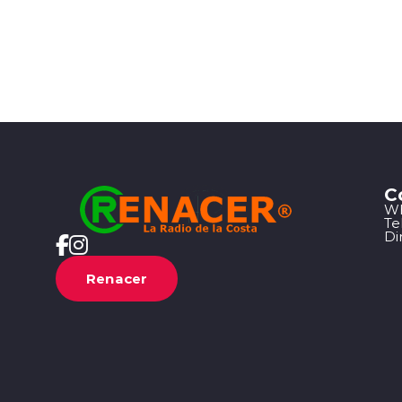
C
Wh
Te
Di
Renacer