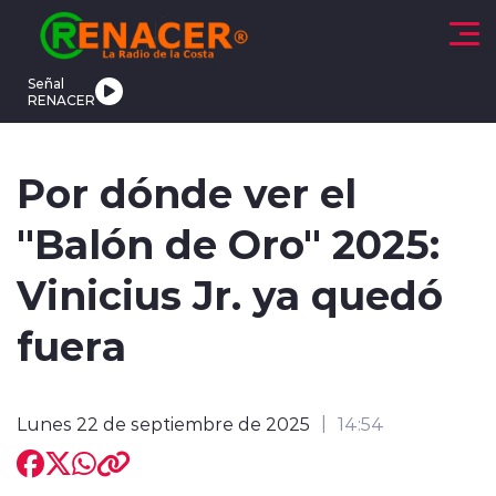
Click acá para ir directamente al contenido
Señal
RENACER
CTUALIDAD
DEPORTES
TENDENCIAS
INTERNACIONAL
Por dónde ver el
"Balón de Oro" 2025:
Vinicius Jr. ya quedó
fuera
modo claro
Lunes 22 de septiembre de 2025
14:54