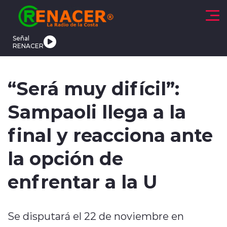
Click acá para ir directamente al contenido
Señal
RENACER
CTUALIDAD
DEPORTES
TENDENCIAS
INTERNACIONAL
“Será muy difícil”:
Sampaoli llega a la
final y reacciona ante
la opción de
modo claro
enfrentar a la U
Se disputará el 22 de noviembre en