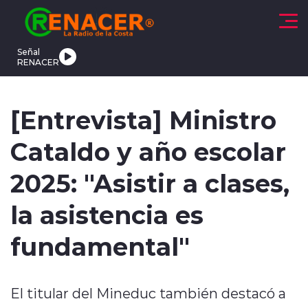
Click acá para ir directamente al contenido
Señal
RENACER
CTUALIDAD
DEPORTES
TENDENCIAS
INTERNACIONAL
[Entrevista] Ministro
Cataldo y año escolar
2025: "Asistir a clases,
la asistencia es
modo claro
fundamental"
El titular del Mineduc también destacó a