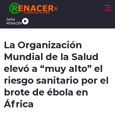
Click acá para ir directamente al contenido
Señal
RENACER
CTUALIDAD
DEPORTES
TENDENCIAS
INTERNACIONAL
La Organización
Mundial de la Salud
elevó a “muy alto” el
riesgo sanitario por el
modo claro
brote de ébola en
África