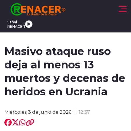
Click acá para ir directamente al contenido
Señal
RENACER
CTUALIDAD
DEPORTES
TENDENCIAS
INTERNACIONAL
Masivo ataque ruso
deja al menos 13
muertos y decenas de
heridos en Ucrania
modo claro
Miércoles 3 de junio de 2026
12:37