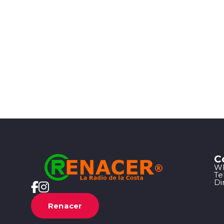
C
Wh
Te
Di
Renacer