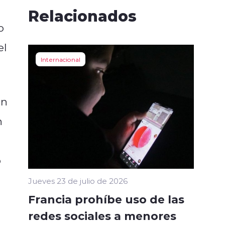
Relacionados
o
el
Internacional
en
n
o
Jueves 23 de julio de 2026
Francia prohíbe uso de las
redes sociales a menores