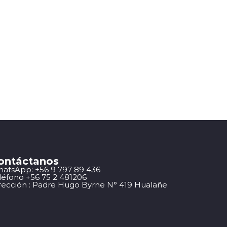
ontáctanos
atsApp: +56 9 797 89 436
léfono +56 75 2 481206
rección : Padre Hugo Byrne N° 419 Hualañe