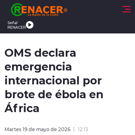
Click acá para ir directamente al contenido
Señal
RENACER
CTUALIDAD
DEPORTES
TENDENCIAS
INTERNACIONAL
OMS declara
emergencia
internacional por
brote de ébola en
modo claro
África
Martes 19 de mayo de 2026
12:13