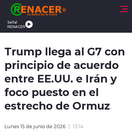
Click acá para ir directamente al contenido
Señal
RENACER
CTUALIDAD
DEPORTES
TENDENCIAS
INTERNACIONAL
Trump llega al G7 con
principio de acuerdo
entre EE.UU. e Irán y
foco puesto en el
modo claro
estrecho de Ormuz
Lunes 15 de junio de 2026
13:14