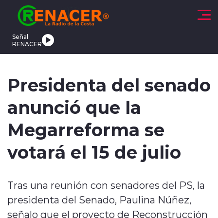
Click acá para ir directamente al contenido
Señal
RENACER
CTUALIDAD
DEPORTES
TENDENCIAS
INTERNACIONAL
Presidenta del senado
anunció que la
Megarreforma se
votará el 15 de julio
modo claro
Tras una reunión con senadores del PS, la
presidenta del Senado, Paulina Núñez,
señalo que el proyecto de Reconstrucción