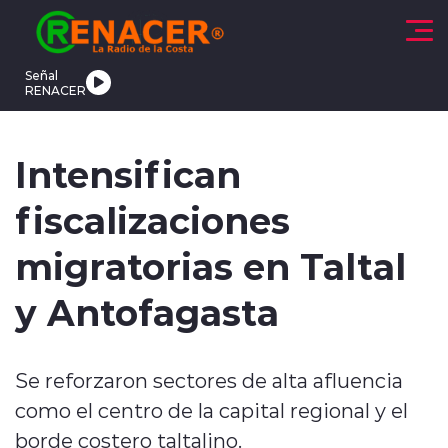
Click acá para ir directamente al contenido
Señal
RENACER
CTUALIDAD
DEPORTES
TENDENCIAS
INTERNACIONAL
Intensifican
fiscalizaciones
migratorias en Taltal
y Antofagasta
modo claro
Se reforzaron sectores de alta afluencia
como el centro de la capital regional y el
borde costero taltalino.