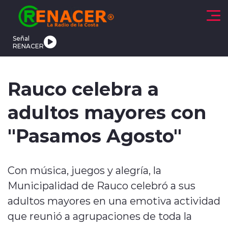
Click acá para ir directamente al contenido
Señal
RENACER
CTUALIDAD
DEPORTES
TENDENCIAS
INTERNACIONAL
Rauco celebra a
adultos mayores con
"Pasamos Agosto"
modo claro
Con música, juegos y alegría, la
Municipalidad de Rauco celebró a sus
adultos mayores en una emotiva actividad
que reunió a agrupaciones de toda la