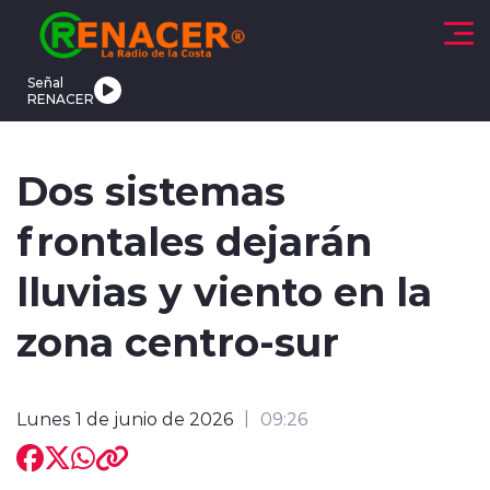
Click acá para ir directamente al contenido
Señal
RENACER
CTUALIDAD
DEPORTES
TENDENCIAS
INTERNACIONAL
Dos sistemas
frontales dejarán
lluvias y viento en la
zona centro-sur
modo claro
Lunes 1 de junio de 2026
09:26