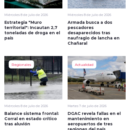
Miércoles 8 de julio de 2026
Miércoles 8 de julio de 2026
Estrategia "Muro
Armada busca a dos
territorial": Incautan 2,7
pescadores
toneladas de droga en el
desaparecidos tras
país
naufragio de lancha en
Chañaral
Regionales
Actualidad
Miércoles 8 de julio de 2026
Martes 7 de julio de 2026
Balance sistema frontal:
DGAC revela fallas en el
Corral en estado crítico
mantenimiento en
tras aluvión
aeropuertos de tres
regiones del país