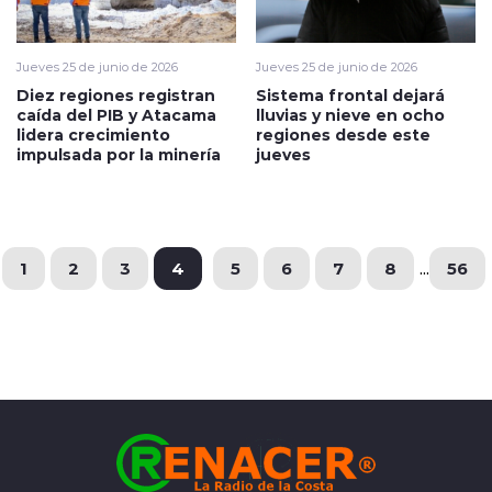
Jueves 25 de junio de 2026
Jueves 25 de junio de 2026
Diez regiones registran
Sistema frontal dejará
caída del PIB y Atacama
lluvias y nieve en ocho
lidera crecimiento
regiones desde este
impulsada por la minería
jueves
1
2
3
4
5
6
7
8
...
56