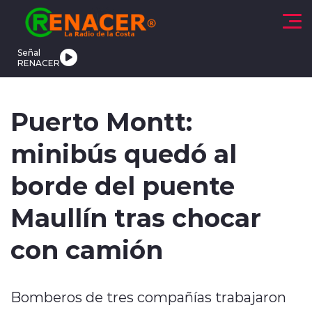
Click acá para ir directamente al contenido
Señal
RENACER
CTUALIDAD
DEPORTES
TENDENCIAS
INTERNACIONAL
Puerto Montt:
minibús quedó al
borde del puente
Maullín tras chocar
modo claro
con camión
Bomberos de tres compañías trabajaron