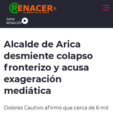
Click acá para ir directamente al contenido
Señal
RENACER
CTUALIDAD
DEPORTES
TENDENCIAS
INTERNACIONAL
Alcalde de Arica
desmiente colapso
fronterizo y acusa
exageración
modo claro
mediática
Dolores Cautivo afirmó que cerca de 6 mil