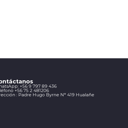
ontáctanos
atsApp: +56 9 797 89 436
léfono +56 75 2 481206
rección : Padre Hugo Byrne N° 419 Hualañe