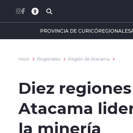
Click acá para ir directamente al contenido
PROVINCIA DE CURICÓ
REGIONALES
Inicio
Regionales
Región de Atacama
Diez regiones
Atacama lide
la minería