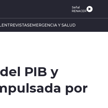
Señal
RENACER
L
ENTREVISTAS
EMERGENCIA Y SALUD
del PIB y
impulsada por