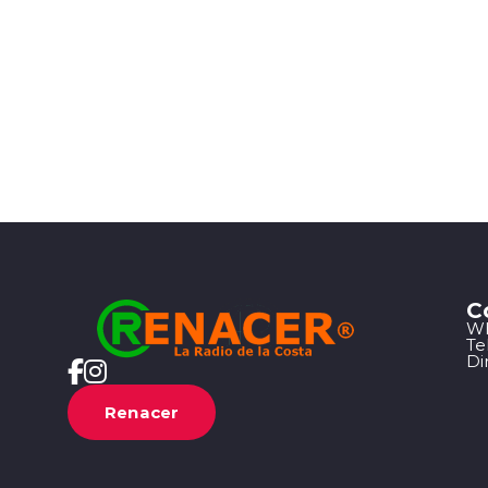
C
Wh
Te
Di
Renacer