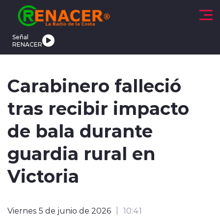
Click acá para ir directamente al contenido
Señal
RENACER
CTUALIDAD
DEPORTES
TENDENCIAS
INTERNACIONAL
Carabinero falleció
tras recibir impacto
de bala durante
guardia rural en
modo claro
Victoria
Viernes 5 de junio de 2026
10:41