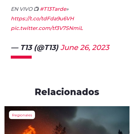
EN VIVO 📺
#T13Tarde
»
https://t.co/tdFda9u6VH
pic.twitter.com/tf3V7SNmiL
— T13 (@T13)
June 26, 2023
Relacionados
Regionales