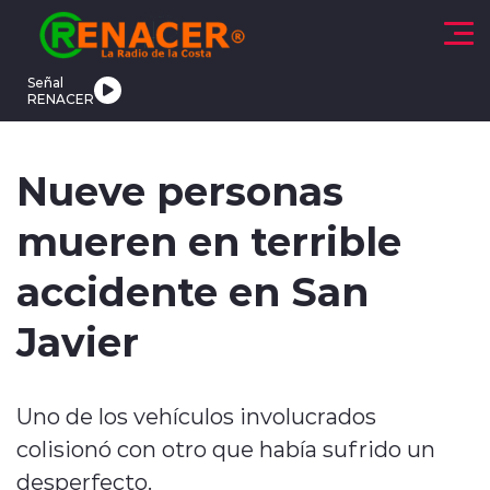
Click acá para ir directamente al contenido
Señal
RENACER
CTUALIDAD
DEPORTES
TENDENCIAS
INTERNACIONAL
Nueve personas
mueren en terrible
accidente en San
Javier
modo claro
Uno de los vehículos involucrados
colisionó con otro que había sufrido un
desperfecto.