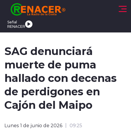
Click acá para ir directamente al contenido
Señal
RENACER
CTUALIDAD
DEPORTES
TENDENCIAS
INTERNACIONAL
SAG denunciará
muerte de puma
hallado con decenas
de perdigones en
modo claro
Cajón del Maipo
Lunes 1 de junio de 2026
09:25