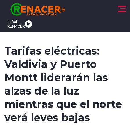
Click acá para ir directamente al contenido
Señal
RENACER
CTUALIDAD
DEPORTES
TENDENCIAS
INTERNACIONAL
Tarifas eléctricas:
Valdivia y Puerto
Montt liderarán las
alzas de la luz
modo claro
mientras que el norte
verá leves bajas