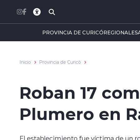
Click acá para ir directamente al contenido
PROVINCIA DE CURICÓ
REGIONALES
Inicio
Provincia de Curicó
Roban 17 com
Plumero en 
El establecimiento fue víctima de un 