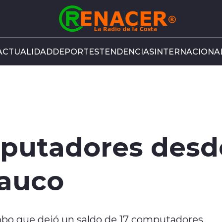
ACTUALIDAD
DEPORTES
TENDENCIAS
INTERNACIONA
putadores desde
Rauco
robo que dejó un saldo de 17 computadores