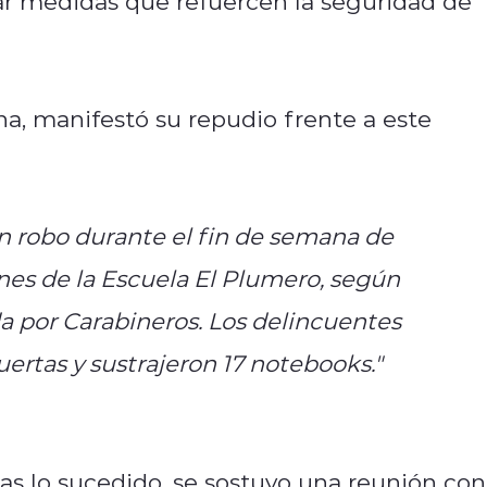
r medidas que refuercen la seguridad de
na, manifestó su repudio frente a este
 robo durante el fin de semana de
ones de la Escuela El Plumero, según
a por Carabineros. Los delincuentes
ertas y sustrajeron 17 notebooks."
as lo sucedido, se sostuvo una reunión con