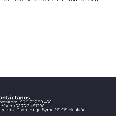
ontáctanos
atsApp: +56 9 797 89 436
léfono +56 75 2 481206
rección : Padre Hugo Byrne N° 419 Hualañe