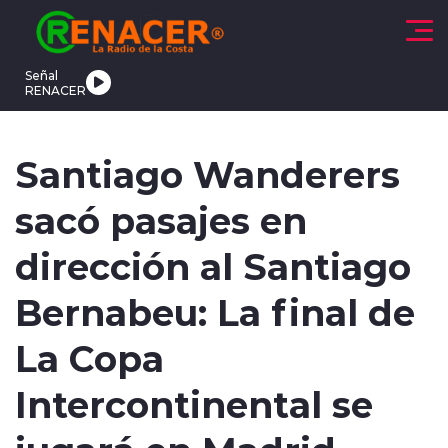
Click acá para ir directamente al contenido
Señal
RENACER
CTUALIDAD
DEPORTES
TENDENCIAS
INTERNACIONAL
Santiago Wanderers
sacó pasajes en
dirección al Santiago
Bernabeu: La final de
modo claro
La Copa
Intercontinental se