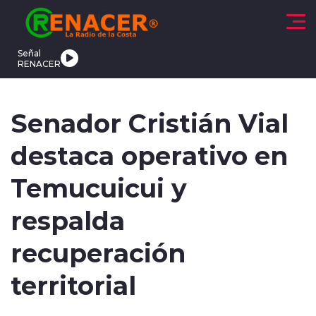
Click acá para ir directamente al contenido
Señal
RENACER
CTUALIDAD
DEPORTES
TENDENCIAS
INTERNACIONAL
Senador Cristián Vial
destaca operativo en
Temucuicui y
respalda
modo claro
recuperación
territorial