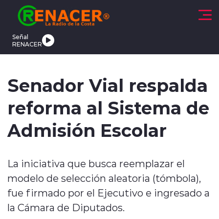
Click acá para ir directamente al contenido
Señal
RENACER
CTUALIDAD
DEPORTES
TENDENCIAS
INTERNACIONAL
Senador Vial respalda
reforma al Sistema de
Admisión Escolar
modo claro
La iniciativa que busca reemplazar el
modelo de selección aleatoria (tómbola),
fue firmado por el Ejecutivo e ingresado a
la Cámara de Diputados.