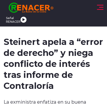
Click acá para ir directamente al contenido
Señal
RENACER
CTUALIDAD
DEPORTES
TENDENCIAS
INTERNACIONAL
Steinert apela a “error
de derecho” y niega
conflicto de interés
tras informe de
modo claro
Contraloría
La exministra enfatiza en su buena