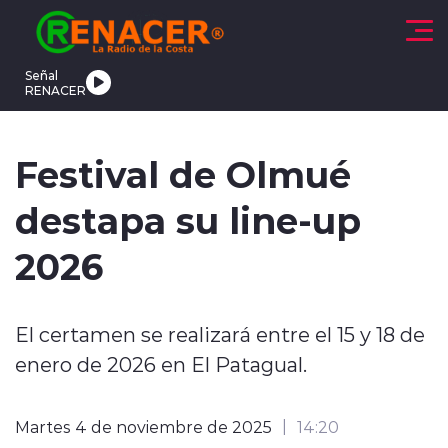
Click acá para ir directamente al contenido
Señal
RENACER
CTUALIDAD
DEPORTES
TENDENCIAS
INTERNACIONAL
Festival de Olmué
destapa su line-up
2026
modo claro
El certamen se realizará entre el 15 y 18 de
enero de 2026 en El Patagual.
Martes 4 de noviembre de 2025
14:20