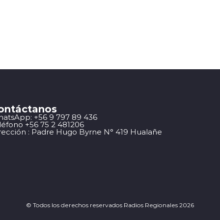
ontáctanos
atsApp: +56 9 797 89 436
léfono +56 75 2 481206
rección : Padre Hugo Byrne N° 419 Hualañe
© Todos los derechos reservados Radios Regionales 2026