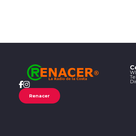
C
Wh
Te
Di
Renacer