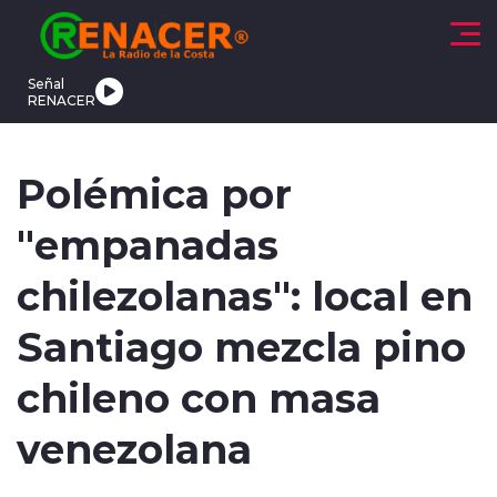
Click acá para ir directamente al contenido
Señal
RENACER
CTUALIDAD
DEPORTES
TENDENCIAS
INTERNACIONAL
Polémica por
"empanadas
chilezolanas": local en
Santiago mezcla pino
modo claro
chileno con masa
venezolana