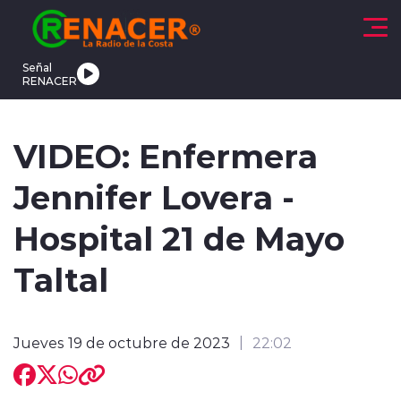
Click acá para ir directamente al contenido
Señal
RENACER
CTUALIDAD
DEPORTES
TENDENCIAS
INTERNACIONAL
VIDEO: Enfermera
Jennifer Lovera -
Hospital 21 de Mayo
Taltal
modo claro
Jueves 19 de octubre de 2023
22:02