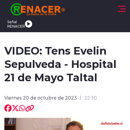
Click acá para ir directamente al contenido
Señal
RENACER
CTUALIDAD
DEPORTES
TENDENCIAS
INTERNACIONAL
VIDEO: Tens Evelin
Sepulveda - Hospital
21 de Mayo Taltal
modo claro
Viernes 20 de octubre de 2023
22:30