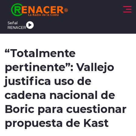
Click acá para ir directamente al contenido
Señal
RENACER
CTUALIDAD
DEPORTES
TENDENCIAS
INTERNACIONAL
“Totalmente
pertinente”: Vallejo
justifica uso de
cadena nacional de
modo claro
Boric para cuestionar
propuesta de Kast