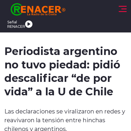
Click acá para ir directamente al contenido
Señal
RENACER
CTUALIDAD
DEPORTES
TENDENCIAS
INTERNACIONAL
Periodista argentino
no tuvo piedad: pidió
descalificar “de por
vida” a la U de Chile
modo claro
Las declaraciones se viralizaron en redes y
reavivaron la tensión entre hinchas
chilenos y argentinos.