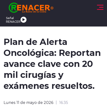
Click acá para ir directamente al contenido
Señal
RENACER
CTUALIDAD
DEPORTES
TENDENCIAS
INTERNACIONAL
Plan de Alerta
Oncológica: Reportan
avance clave con 20
mil cirugías y
modo claro
exámenes resueltos.
Lunes 11 de mayo de 2026
16:35